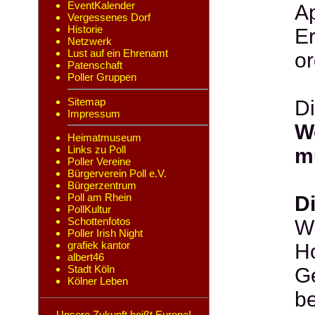
EventKalender
A
Vergessenes Dorf
Historie
Er
Netzwerk
Lust auf ein Ehrenamt
or
Patenschaft
Poller Gruppen
Sitemap
Di
Impressum
W
Heimatmuseum
Links zu Poll
m
Poller Vereine
Bürgerverein Poll e.V.
Bürgerzentrum
Poll am Rhein
D
PollKultur
Schottenfotos
Wi
Poller Irish Night
grafiek kantor
Ho
albert46
Stadt Köln
Ge
Kölner Leben
be
Unsere Zukunft heißt Europa!