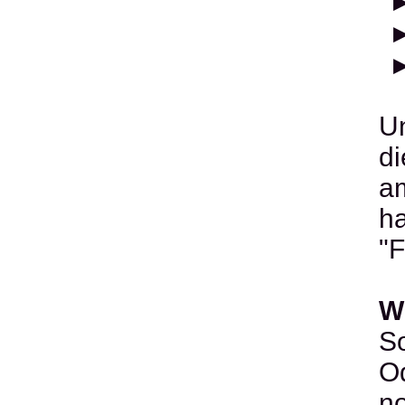
Un
di
a
ha
"F
W
So
Od
no