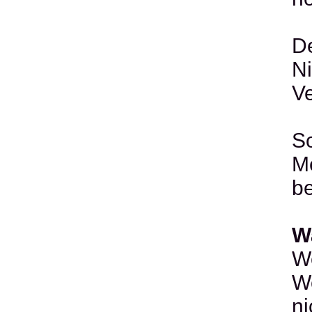
De
Ni
V
So
Me
b
W
W
We
ni