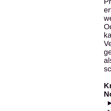
Pr
er
we
Od
ka
Ve
ge
al
sc
Kr
N