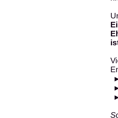
Un
E
E
is
Vi
E
So