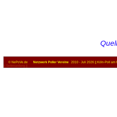
Quell
© NePoVe.de
Netzwerk Poller Vereine
2010 - Juli 2026 || Köln-Poll am
|| Seitenanfang ||