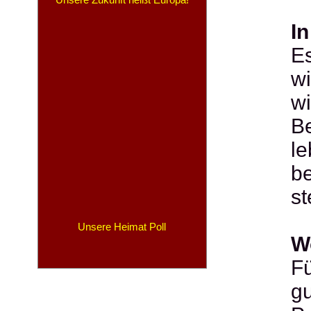
In
Es
wi
wi
Be
l
be
st
Unsere Heimat Poll
W
Fü
gu