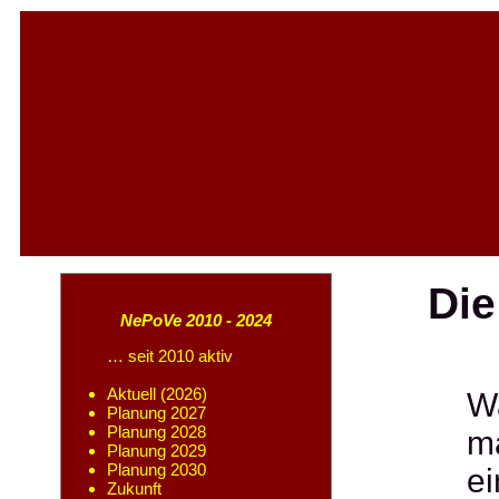
Die
NePoVe 2010 - 2024
… seit 2010 aktiv
Aktuell (2026)
W
Planung 2027
Planung 2028
ma
Planung 2029
Planung 2030
ei
Zukunft